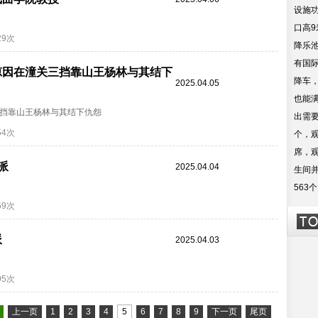
设施功
口高
29次
降乐
有国
琼因在潼关三挡靠山王杨林与其结下
降车
2025.04.05
也能
三挡靠山王杨林与其结下仇怨
出需
54次
个，
席，
派
2025.04.04
生间
563
69次
派
2025.04.03
95次
上一页
1
2
3
4
5
6
7
8
9
下一页
尾页