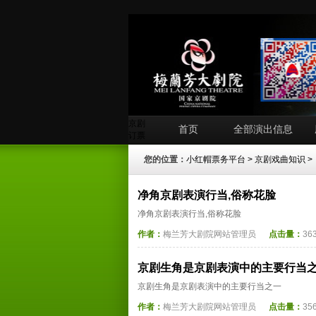
京剧
首页
全部演出信息
订票
您的位置：
小红帽票务平台
>
京剧戏曲知识
>
净角京剧表演行当,俗称花脸
净角京剧表演行当,俗称花脸
作者：
梅兰芳大剧院网站管理员
点击量：
36
京剧生角是京剧表演中的主要行当
京剧生角是京剧表演中的主要行当之一
作者：
梅兰芳大剧院网站管理员
点击量：
35