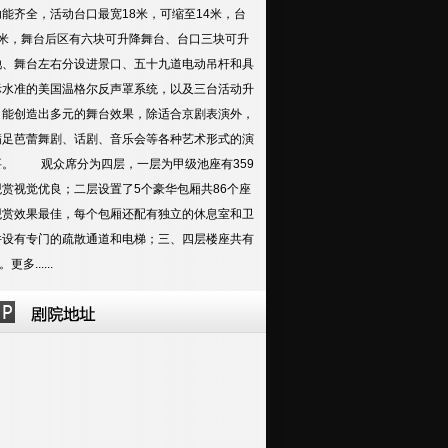
能齐全，活动台口最宽18米，可缩至14米，台
9米，舞台后区有六块可升降舞台、台口三块可升
池、舞台左右分设进景口、五十九道电动吊杆和具
际水准的美国温格尔反声罩系统，以及三台活动升
，能创造出多元的舞台效果，除适合京剧表演外，
满足芭蕾舞剧、话剧、音乐会等各种艺术形式的演
要。 观众席分为四层，一层为甲级池座有359
观赏视觉优良；二层设置了5个豪华包厢共86个座
观赏效果最佳，每个包厢还配有独立的休息室和卫
并设有专门的疏散通道和电梯；三、四层楼座共有
个。
更多......