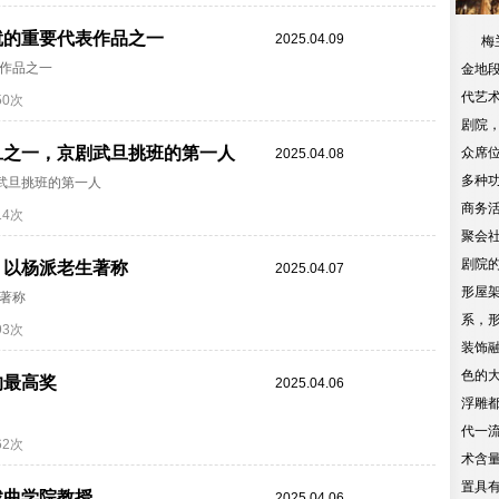
就的重要代表作品之一
2025.04.09
梅兰
作品之一
金地
代艺
50次
剧院，
旦之一，京剧武旦挑班的第一人
众席位
2025.04.08
多种
武旦挑班的第一人
商务
14次
聚会
剧院
，以杨派老生著称
2025.04.07
形屋
著称
系，
93次
装饰
色的
的最高奖
2025.04.06
浮雕
代一
62次
术含
置具
戏曲学院教授
2025.04.06