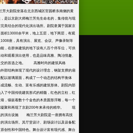
芳大剧院坐落在北京西城区官园桥东南侧的黄
段，是以京剧大师梅兰芳先生命名的，集传统与现
术完美结合的现代化演出场所。剧院隶属于国家京
面积13000余平米，地上五层，地下两层，有观
1008座，具有演出、展览、会议、声像录制等
功能，在群体建筑的地下设有八百个停车位，可供
活动和观看演出使用，也是品味高雅、陶冶情趣、
社交的首选之地。 高雅时尚的建筑风格
的外部结构体现了现代的设计理念，钢架支撑的扇
架配以玻璃屋面，构成了一个动态的结构平衡体
形成流畅、生动、富有乐感的建筑形体。剧院内部
融入了中国传统建筑形式的精髓，红色的立柱，红
大墙，镶嵌着数十个金色的木质圆形浮雕，每一个
都凝聚和再现了京剧200年来承传的精华。 现
流的演出设施 梅兰芳大剧院是一座拥有高技
量的演出场所。其厅堂设计、剧场设计以及设备配
有原创性和中国特色。舞台设计富有现代感、舞台