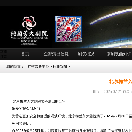
京剧
首页
全部演出信息
剧院概况
京剧戏曲知识
订票
您的位置：
小红帽票务平台
>
行业新闻
>
北京梅兰
时间：2025.07.21 
北京梅兰芳大剧院暂停演出的公告
敬爱的观众朋友们:
为营造更加安全和舒适的观演环境，北京梅兰芳大剧院将于2025年7月20日
务同步关闭。
自2025年9月25日起，剧院将恢复正常演出及参观服务。感谢广大戏迷朋