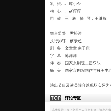
乳 娘……谭小令
梅 心……赵辉辉
司 鼓：王 曦 操 琴：王继辉
舞台监督：尹松涛
执行排练：蔡景超
剧 务：文童童 南子康
字 幕：薄洋洋
伴 奏：国家京剧院二团乐队
舞 美：国家京剧院制作与舞美中
演出节目及演员阵容以现场实际为
温情提示：为了您的个人信息安全，请勿在留