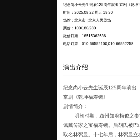
纪念尚小云先生诞辰125周年演出 京剧《乾坤
时间：2025.08.22 周五 19:30
场馆：北京市 | 北京人民剧场
票价：100/180/280
微信订票：18515362586
电话订票：010-66552100,010-66552258
演出介绍
纪念尚小云先生诞辰125周年演出
京剧《乾坤福寿镜》
剧情简介：
明朝时期，颍州知府梅俊之妻胡
佩戴传家之宝福寿镜。后胡氏被巴
取名林弼显。十七年后，林弼显立