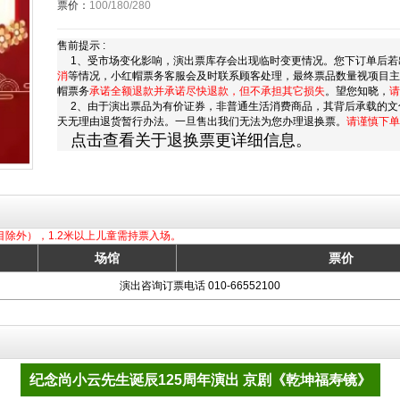
票价：
100/180/280
售前提示 :
1、受市场变化影响，演出票库存会出现临时变更情况。您下订单后若
消
等情况，小红帽票务客服会及时联系顾客处理，最终票品数量视项目
帽票务
承诺全额退款并承诺尽快退款，但不承担其它损失
。望您知晓，
请
2、由于演出票品为有价证券，非普通生活消费商品，其背后承载的文
天无理由退货暂行办法。一旦售出我们无法为您办理退换票。
请谨慎下单
点击查看关于退换票更详细信息。
目除外），1.2米以上儿童需持票入场。
场馆
票价
演出咨询订票电话 010-66552100
纪念尚小云先生诞辰125周年演出 京剧《乾坤福寿镜》