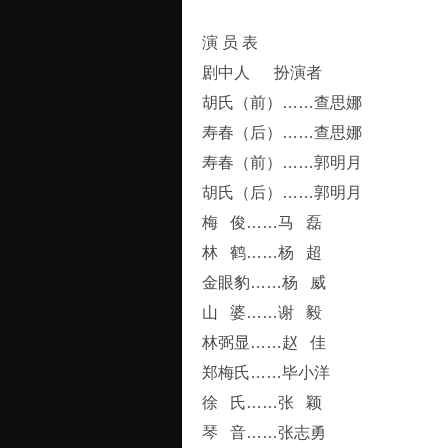
演 员 表
剧中人 扮演者
胡氏（前）……查思娜
寿春（后）……查思娜
寿春（前）……郭明月
胡氏（后）……郭明月
梅 俊……马 磊
林 鹤……杨 超
金眼豹……杨 威
山 婆……谢 毅
林弼显……赵 佳
郑梅氏……毕小洋
徐 氏……张 颖
琴 音……张志勇