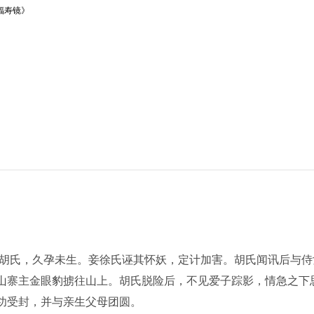
福寿镜》
氏，久孕未生。妾徐氏诬其怀妖，定计加害。胡氏闻讯后与侍
山寨主金眼豹掳往山上。胡氏脱险后，不见爱子踪影，情急之下
功受封，并与亲生父母团圆。