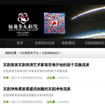
京剧
首页
全部演出信息
剧院概况
京剧戏曲知识
订票
您的位置：
小红帽票务平台
>
京剧戏曲知识
>
京剧袁派京剧表演艺术家袁世海开创的架子花脸流派
京剧袁派京剧表演艺术家袁世海开创的架子花脸流派
作者：
梅兰芳大剧院网站管理员
点击量：
10091次
京剧净角裘派裘盛戎创建的京剧净角流派
京剧净角裘派裘盛戎创建的京剧净角流派
作者：
梅兰芳大剧院网站管理员
点击量：
10848次